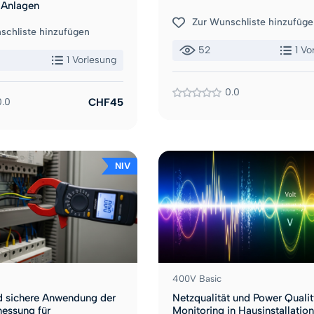
r Anlagen
Zur Wunschliste hinzufüge
schliste hinzufügen
52
1 Vo
1 Vorlesung
0.0
0.0
CHF45
NIV
400V Basic
d sichere Anwendung der
Netzqualität und Power Qualit
essung für
Monitoring in Hausinstallatio