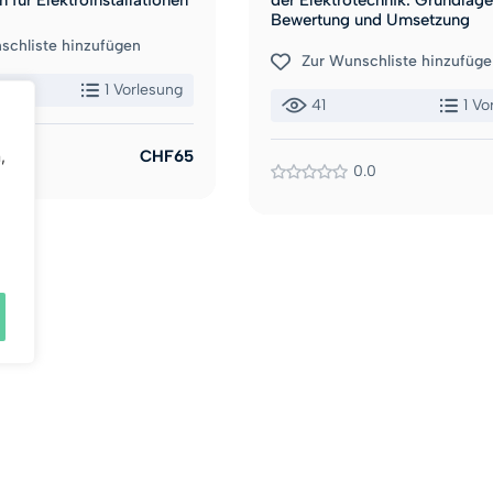
für Elektroinstallationen
der Elektrotechnik: Grundlage
Bewertung und Umsetzung
schliste hinzufügen
Zur Wunschliste hinzufüge
1 Vorlesung
41
1 Vo
,
0.0
CHF65
0.0