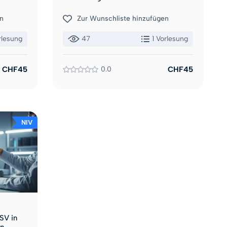
n
Zur Wunschliste hinzufügen
rlesung
47
1 Vorlesung
CHF45
0.0
CHF45
NIV
SV in