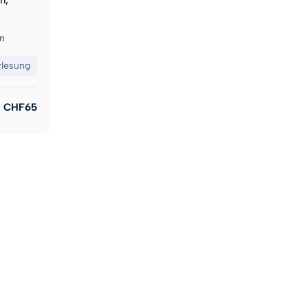
n,
n
rlesung
CHF65