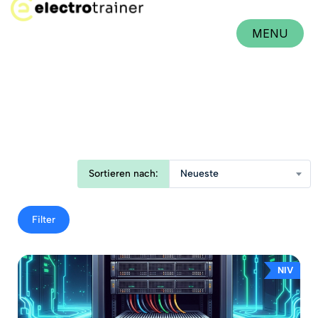
MENU
CLOSE
Sortieren nach:
Neueste
Filter
NIV