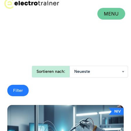
MENU
CLOSE
Sortieren nach:
Neueste
Filter
NIV